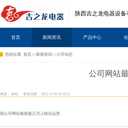
陕西吉之龙电器设备
首页
新闻资讯
产品中心
您的位置:
首页
>>
新闻资讯
>>
公司动态
公司网站
来源： 本站
发布日期： 2022-12-05 16:10:21
我公司网站最新版正式上线试运营