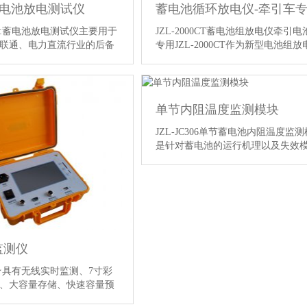
蓄电池放电测试仪
蓄电池循环放电仪-牵引车
:蓄电池放电测试仪主要用于
JZL-2000CT蓄电池组放电仪牵引
联通、电力直流行业的后备
专用JZL-2000CT作为新型电池组
池的放电测试，具备蓄电池
设备，用于定期的电池组检测，是
、在线监测及容量核对测试
能且高效的检测维护仪表。特别适
体的产品。二、产品类别
类型的叉车，汽车，高尔夫球车，
按电压和电流不同：电压
轮椅等牵引电池组的测试。也是电
单节内阻温度监测模块
20V380V24/48V110/220V电
商、经销商进行电池品质管理；试
0A50A100A150A300A4 …
池寿命检测的配备仪表。&nbs …
【
JZL-JC306单节蓄电池内阻温度监
情】
是针对蓄电池的运行机理以及失效
发的，同时综合各种功能的智能蓄
阻模块，能够准确测量单体蓄电池
阻、温度以及电压等参数，通过串
协议对其进行操作，实现对蓄电池
监测. 每个分析模块提供2个电源接
别连接到 …
【详情】
监测仪
★具有无线实时监测、7寸彩
、大容量存储、快速容量预
需外接电脑，可快速准确地