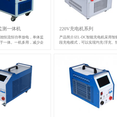
放监测一体机
220V充电机系列
池恒流恒功率放电，单体监
产品简介JZL-DC智能充电机采用智
于一体。一机多用，减少企
段充电模式，可以实现均充/浮充、恒
维护人员劳动强度，为各类
恒压自动转换功能，可设定并控制
电源维护提供全面的检测手
电流等参数，液晶屏显示，全中文
广泛应用于通信、电力、轨道
示，操作简便，智能化程度高。该
部队等行业，根据各行业需
率大，体积小，重量轻，人性化的
进行深度放电，然后充电，
互界面，大大减少了蓄电池日常测
保持满足状态 …
【详情】
的工作量，是蓄电池维护工作的好
…
【详情】