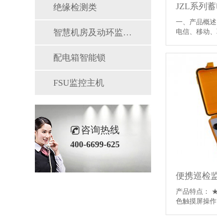
JZL系列
绝缘检测类
一、产品概述
智慧机房及动环监控系统
电信、移动、
电源铅酸蓄电
快速容量测试
配电箱智能锁
三大功能于一
（选型方法）
24V48V110V2
FSU监控主机
流50A100A15
【详情】
咨询热线
400-6699-625
便携巡检
产品特点： 
色触摸屏操作
估等功能，无