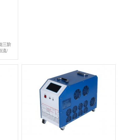
一般是检查电池的浮充电压，实践证明，
电压与容量无相关性，因为电压只是反映
电池的表面参数。国际上，电导的测试已
被广泛应用于电池 …
【详情】
能三阶
流/
电压、
菜单提
仪器功
人机交
试维护
助手。