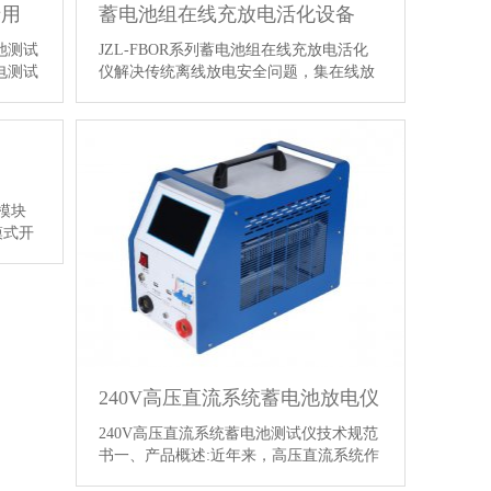
专用
蓄电池组在线充放电活化设备
电池测试
JZL-FBOR系列蓄电池组在线充放电活化
放电测试
仪解决传统离线放电安全问题，集在线放
一款智
电、离线放电、充电功能、整组活化功
用于各
能、监测功能于一体。功能特点l在线放电
火车，
功能：被测电池组通过FBOR内置假负载
池厂
进行恒流放电的同时保持。l在线充电功
验室电
能：放电结束后，自动启动在线充电功
详
能，让整流器对蓄电池 …
【详情】
测模块
模式开
电池内
的内
口通讯
的连续
头，分
240V高压直流系统蓄电池放电仪
240V高压直流系统蓄电池测试仪技术规范
书一、产品概述:近年来，高压直流系统作
为一个种后备电源方案，越来越多的被各